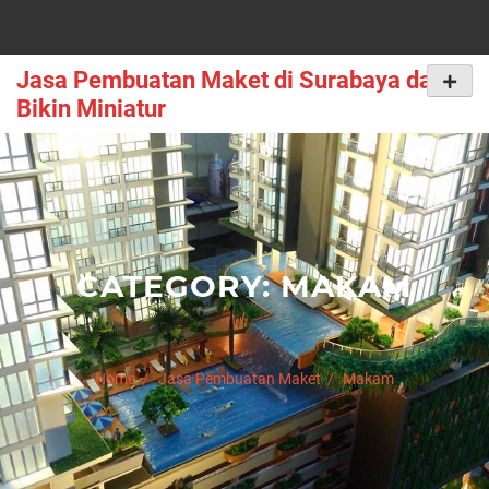
Skip
to
content
Jasa Pembuatan Maket di Surabaya dan
Primar
Menu
Bikin Miniatur
CATEGORY:
MAKAM
Home
Jasa Pembuatan Maket
Makam